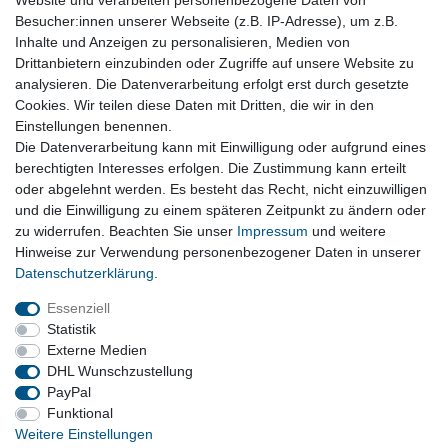
Website und verarbeiten personenbezogene Daten von
Besucher:innen unserer Webseite (z.B. IP-Adresse), um z.B.
Steuergerät Xenon original VW Tiguan 5N
Inhalte und Anzeigen zu personalisieren, Medien von
8K0941597C Vorschaltgerät
Drittanbietern einzubinden oder Zugriffe auf unsere Website zu
49,90 € *
analysieren. Die Datenverarbeitung erfolgt erst durch gesetzte
Cookies. Wir teilen diese Daten mit Dritten, die wir in den
In den Warenkorb
Einstellungen benennen.
*
inkl. ges. MwSt.
zzgl. Versandkosten
Die Datenverarbeitung kann mit Einwilligung oder aufgrund eines
Versandkosten
berechtigten Interesses erfolgen. Die Zustimmung kann erteilt
oder abgelehnt werden. Es besteht das Recht, nicht einzuwilligen
und die Einwilligung zu einem späteren Zeitpunkt zu ändern oder
Vertrag widerrufen
zu widerrufen. Beachten Sie unser
Impressum
und weitere
Hinweise zur Verwendung personenbezogener Daten in unserer
Daten­schutz­erklärung
.
Impressum
Daten­schutz­erklärung
AGB
Essenziell
Statistik
Externe Medien
Barrierefreiheitserklärung
Widerrufs­recht
DHL Wunschzustellung
PayPal
Funktional
Kontakt
Vertrag widerrufen
Weitere Einstellungen