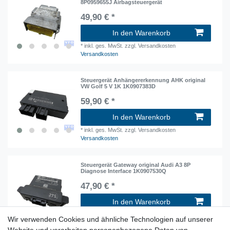
8P0959655J Airbagsteuergerät
49,90 € *
In den Warenkorb
*
inkl. ges. MwSt.
zzgl. Versandkosten
Versandkosten
Steuergerät Anhängererkennung AHK original
VW Golf 5 V 1K 1K0907383D
59,90 € *
In den Warenkorb
*
inkl. ges. MwSt.
zzgl. Versandkosten
Versandkosten
Steuergerät Gateway original Audi A3 8P
Diagnose Interface 1K0907530Q
47,90 € *
In den Warenkorb
*
inkl. ges. MwSt.
zzgl. Versandkosten
Wir verwenden Cookies und ähnliche Technologien auf unserer
Versandkosten