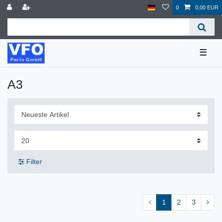
0
0,00 EUR
☰
A3
Filter
1
2
3