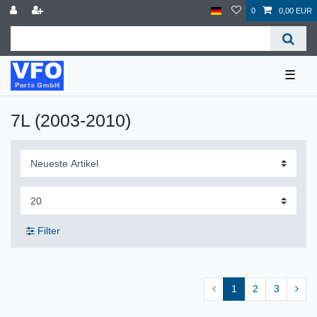
0
0,00 EUR
☰
7L (2003-2010)
Filter
1
2
3