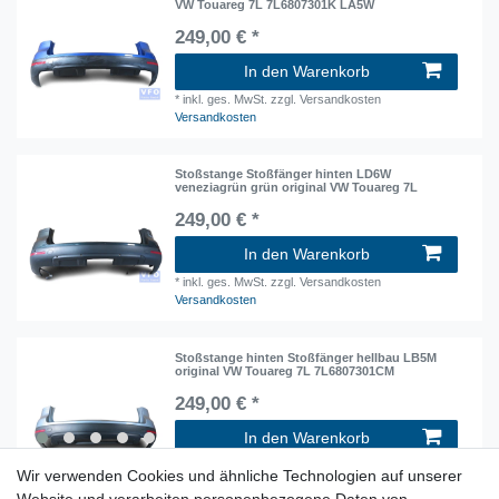
VW Touareg 7L 7L6807301K LA5W
249,00 € *
In den Warenkorb
*
inkl. ges. MwSt.
zzgl. Versandkosten
Versandkosten
Stoßstange Stoßfänger hinten LD6W
veneziagrün grün original VW Touareg 7L
249,00 € *
In den Warenkorb
*
inkl. ges. MwSt.
zzgl. Versandkosten
Versandkosten
Stoßstange hinten Stoßfänger hellbau LB5M
original VW Touareg 7L 7L6807301CM
249,00 € *
In den Warenkorb
*
inkl. ges. MwSt.
zzgl. Versandkosten
Wir verwenden Cookies und ähnliche Technologien auf unserer
Versandkosten