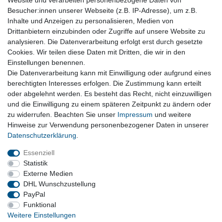
Website und verarbeiten personenbezogene Daten von
Besucher:innen unserer Webseite (z.B. IP-Adresse), um z.B.
Stoßstange hinten für Einparkhilfe AHK LB5M
Inhalte und Anzeigen zu personalisieren, Medien von
hellblau original VW Touareg 7L
Drittanbietern einzubinden oder Zugriffe auf unsere Website zu
249,00 € *
analysieren. Die Datenverarbeitung erfolgt erst durch gesetzte
Cookies. Wir teilen diese Daten mit Dritten, die wir in den
In den Warenkorb
Einstellungen benennen.
*
inkl. ges. MwSt.
zzgl. Versandkosten
Die Datenverarbeitung kann mit Einwilligung oder aufgrund eines
Versandkosten
berechtigten Interesses erfolgen. Die Zustimmung kann erteilt
oder abgelehnt werden. Es besteht das Recht, nicht einzuwilligen
und die Einwilligung zu einem späteren Zeitpunkt zu ändern oder
Vertrag widerrufen
zu widerrufen. Beachten Sie unser
Impressum
und weitere
Hinweise zur Verwendung personenbezogener Daten in unserer
Daten­schutz­erklärung
.
Impressum
Daten­schutz­erklärung
AGB
Essenziell
Statistik
Externe Medien
Barrierefreiheitserklärung
Widerrufs­recht
DHL Wunschzustellung
PayPal
Funktional
Kontakt
Vertrag widerrufen
Weitere Einstellungen