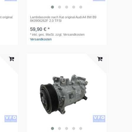
 original
Lambdasonde nach Kat original Audi A4 8W B9
8K0906262F 2.0 TFSI
59,90 € *
*
inkl. ges. MwSt.
zzgl. Versandkosten
Versandkosten