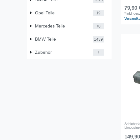
79,90 
Opel Teile
19
*
inkl. ges
Versandk
Mercedes Teile
70
BMW Teile
1439
Zubehör
7
Schiebeda
Limousin
149,90