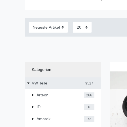
Kategorien
VW Teile
9527
Arteon
266
ID
6
Amarok
73