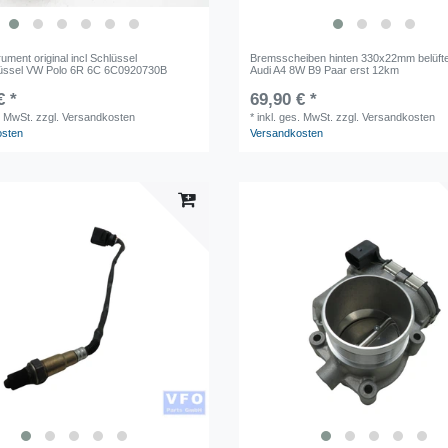
ument original incl Schlüssel
Bremsscheiben hinten 330x22mm belüftet
lüssel VW Polo 6R 6C 6C0920730B
Audi A4 8W B9 Paar erst 12km
€ *
69,90 € *
. MwSt.
zzgl. Versandkosten
*
inkl. ges. MwSt.
zzgl. Versandkosten
osten
Versandkosten