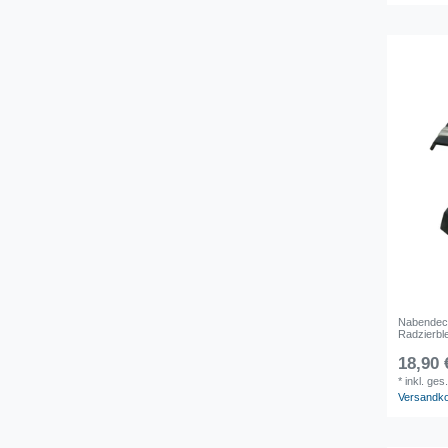
Nabendec
Radzierbl
18,90 
*
inkl. ges
Versandk