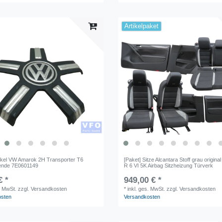
Artikelpaket
kel VW Amarok 2H Transporter T6
[Paket] Sitze Alcantara Stoff grau origina
ende 7E0601149
R 6 VI 5K Airbag Sitzheizung Türverk
€ *
949,00 € *
. MwSt.
zzgl. Versandkosten
*
inkl. ges. MwSt.
zzgl. Versandkosten
osten
Versandkosten