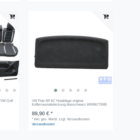
l VW Golf
VW Polo 6R 6C Hutablage original
Kofferraumabdeckung titanschwarz 6R6867769B
89,90 € *
*
inkl. ges. MwSt.
zzgl. Versandkosten
Versandkosten