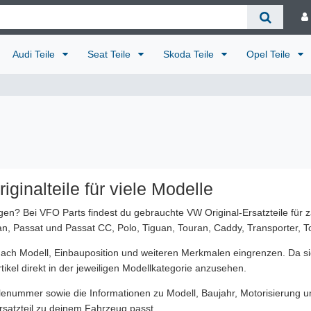
Audi Teile
Seat Teile
Skoda Teile
Opel Teile
ginalteile für viele Modelle
gen? Bei VFO Parts findest du gebrauchte VW Original-Ersatzteile für 
an, Passat und Passat CC, Polo, Tiguan, Touran, Caddy, Transporter, 
 nach Modell, Einbauposition und weiteren Merkmalen eingrenzen. Da 
tikel direkt in der jeweiligen Modellkategorie anzusehen.
ilenummer sowie die Informationen zu Modell, Baujahr, Motorisierung un
rsatzteil zu deinem Fahrzeug passt.