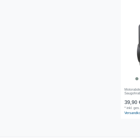
Motorabde
Saugohra
39,90 
*
inkl. ges
Versandk