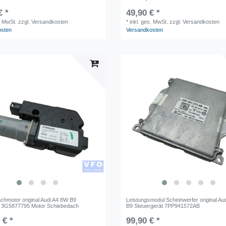
€ *
49,90 € *
. MwSt.
zzgl. Versandkosten
*
inkl. ges. MwSt.
zzgl. Versandkosten
osten
Versandkosten
chmotor original Audi A4 8W B9
Leistungsmodul Scheinwerfer original Au
e 3G5877795 Motor Schiebedach
B9 Steuergerät 7PP941572AB
 € *
99,90 € *