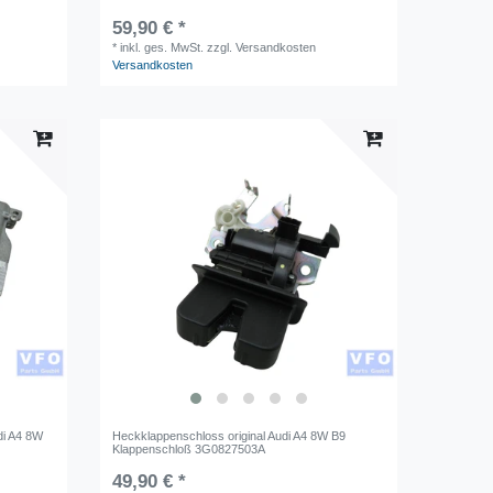
59,90 € *
*
inkl. ges. MwSt.
zzgl. Versandkosten
Versandkosten
di A4 8W
Heckklappenschloss original Audi A4 8W B9
Klappenschloß 3G0827503A
49,90 € *