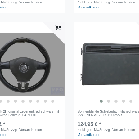
. MwSt.
zzgl. Versandkosten
*
inkl. ges. MwSt.
zzgl. Versandkosten
osten
Versandkosten
 2H original Lederlenkrad schwarz mit
Sonnenblende Schiebedach titanschwarz 
nkrad Leder 2H0419091E
VW Golf 6 VI 5K 1K0877255B
€ *
124,95 € *
. MwSt.
zzgl. Versandkosten
*
inkl. ges. MwSt.
zzgl. Versandkosten
osten
Versandkosten