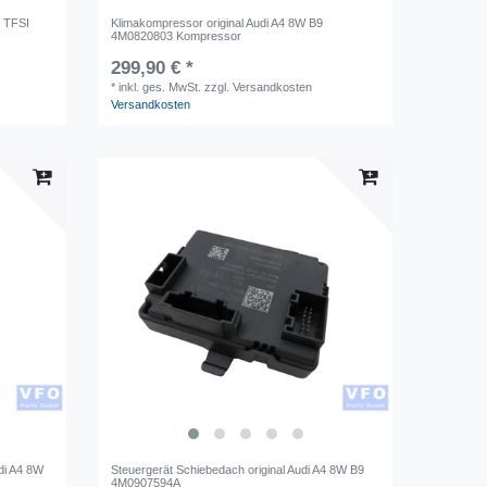
0 TFSI
Klimakompressor original Audi A4 8W B9
4M0820803 Kompressor
299,90 € *
*
inkl. ges. MwSt.
zzgl. Versandkosten
Versandkosten
udi A4 8W
Steuergerät Schiebedach original Audi A4 8W B9
4M0907594A