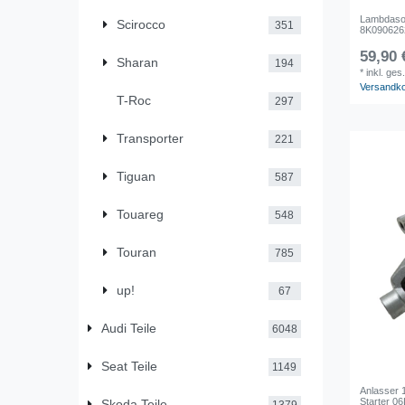
Lambdason
Scirocco
351
8K090626
59,90 
Sharan
194
*
inkl. ges
Versandk
T-Roc
297
Transporter
221
Tiguan
587
Touareg
548
Touran
785
up!
67
Audi Teile
6048
Seat Teile
1149
Anlasser 
Starter 0
Skoda Teile
1379