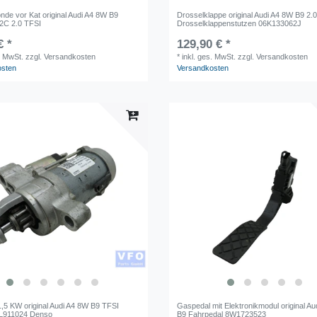
de vor Kat original Audi A4 8W B9
Drosselklappe original Audi A4 8W B9 2.
2C 2.0 TFSI
Drosselklappenstutzen 06K133062J
€ *
129,90 € *
. MwSt.
zzgl. Versandkosten
*
inkl. ges. MwSt.
zzgl. Versandkosten
osten
Versandkosten
1,5 KW original Audi A4 8W B9 TFSI
Gaspedal mit Elektronikmodul original A
6L911024 Denso
B9 Fahrpedal 8W1723523