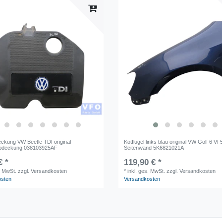
ckung VW Beetle TDI original
Kotflügel links blau original VW Golf 6 V
bdeckung 038103925AF
Seitenwand 5K6821021A
€ *
119,90 € *
. MwSt.
zzgl. Versandkosten
*
inkl. ges. MwSt.
zzgl. Versandkosten
osten
Versandkosten