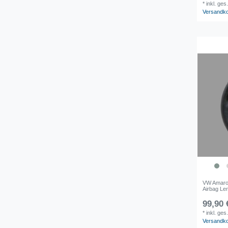
*
inkl. ges
Versandk
VW Amarok
Airbag Le
99,90 
*
inkl. ges
Versandk