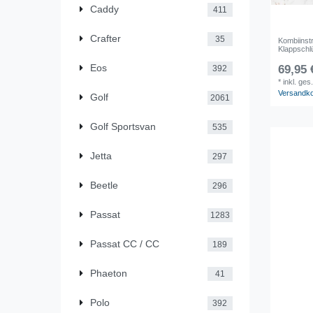
Caddy
411
Crafter
35
Kombiinstr
Klappsch
Eos
69,95 
392
*
inkl. ges
Versandk
Golf
2061
Golf Sportsvan
535
Jetta
297
Beetle
296
Passat
1283
Passat CC / CC
189
Phaeton
41
Polo
392