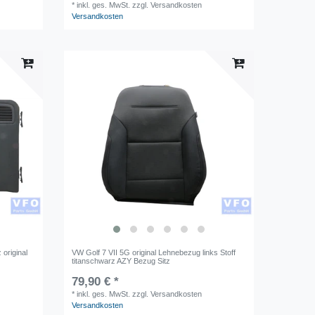
*
inkl. ges. MwSt.
zzgl. Versandkosten
Versandkosten
original
VW Golf 7 VII 5G original Lehnebezug links Stoff
titanschwarz AZY Bezug Sitz
79,90 € *
*
inkl. ges. MwSt.
zzgl. Versandkosten
Versandkosten