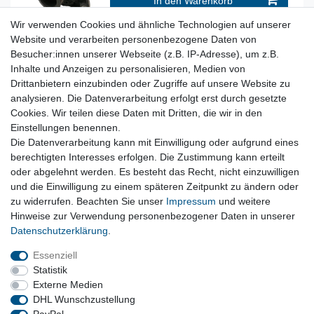
In den Warenkorb
*
inkl. ges. MwSt.
zzgl. Versandkosten
Wir verwenden Cookies und ähnliche Technologien auf unserer
Versandkosten
Website und verarbeiten personenbezogene Daten von
Besucher:innen unserer Webseite (z.B. IP-Adresse), um z.B.
original Lichtmaschine 80A 14V 1247288 BMW
Inhalte und Anzeigen zu personalisieren, Medien von
3er E36 316i 318i Generator
Drittanbietern einzubinden oder Zugriffe auf unsere Website zu
49,90 € *
analysieren. Die Datenverarbeitung erfolgt erst durch gesetzte
Cookies. Wir teilen diese Daten mit Dritten, die wir in den
In den Warenkorb
Einstellungen benennen.
*
inkl. ges. MwSt.
zzgl. Versandkosten
Die Datenverarbeitung kann mit Einwilligung oder aufgrund eines
Versandkosten
berechtigten Interesses erfolgen. Die Zustimmung kann erteilt
oder abgelehnt werden. Es besteht das Recht, nicht einzuwilligen
und die Einwilligung zu einem späteren Zeitpunkt zu ändern oder
Vertrag widerrufen
zu widerrufen. Beachten Sie unser
Impressum
und weitere
Hinweise zur Verwendung personenbezogener Daten in unserer
Daten­schutz­erklärung
.
Impressum
Daten­schutz­erklärung
AGB
Essenziell
Statistik
Externe Medien
Barrierefreiheitserklärung
Widerrufs­recht
DHL Wunschzustellung