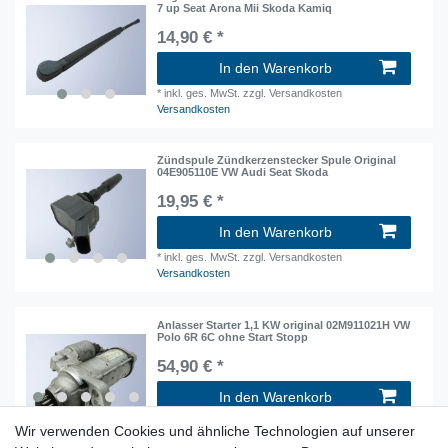
7 up Seat Arona Mii Skoda Kamiq
14,90 € *
In den Warenkorb
*
inkl. ges. MwSt.
zzgl. Versandkosten
Versandkosten
Zündspule Zündkerzenstecker Spule Original
04E905110E VW Audi Seat Skoda
19,95 € *
In den Warenkorb
*
inkl. ges. MwSt.
zzgl. Versandkosten
Versandkosten
Anlasser Starter 1,1 KW original 02M911021H VW
Polo 6R 6C ohne Start Stopp
54,90 € *
In den Warenkorb
*
inkl. ges. MwSt.
zzgl. Versandkosten
Wir verwenden Cookies und ähnliche Technologien auf unserer
Versandkosten