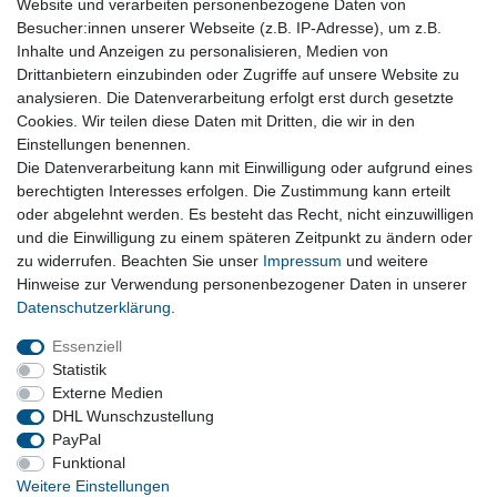
Website und verarbeiten personenbezogene Daten von
Besucher:innen unserer Webseite (z.B. IP-Adresse), um z.B.
original Kühlmittelpumpe Wasserpumpe VW
Inhalte und Anzeigen zu personalisieren, Medien von
Polo 6R 6C 1.0L 04C121600L
Drittanbietern einzubinden oder Zugriffe auf unsere Website zu
54,90 € *
analysieren. Die Datenverarbeitung erfolgt erst durch gesetzte
Cookies. Wir teilen diese Daten mit Dritten, die wir in den
In den Warenkorb
Einstellungen benennen.
*
inkl. ges. MwSt.
zzgl. Versandkosten
Die Datenverarbeitung kann mit Einwilligung oder aufgrund eines
Versandkosten
berechtigten Interesses erfolgen. Die Zustimmung kann erteilt
oder abgelehnt werden. Es besteht das Recht, nicht einzuwilligen
und die Einwilligung zu einem späteren Zeitpunkt zu ändern oder
Vertrag widerrufen
zu widerrufen. Beachten Sie unser
Impressum
und weitere
Hinweise zur Verwendung personenbezogener Daten in unserer
Daten­schutz­erklärung
.
Impressum
Daten­schutz­erklärung
AGB
Essenziell
Statistik
Externe Medien
Barrierefreiheitserklärung
Widerrufs­recht
DHL Wunschzustellung
PayPal
Funktional
Kontakt
Vertrag widerrufen
Weitere Einstellungen