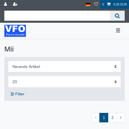
0
0,00 EUR
☰
Mii
Filter
1
2