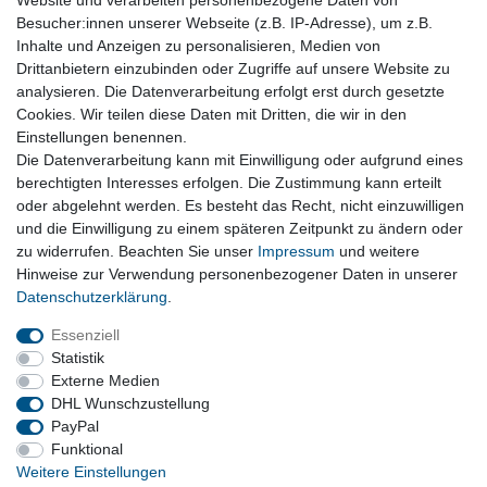
Website und verarbeiten personenbezogene Daten von
Besucher:innen unserer Webseite (z.B. IP-Adresse), um z.B.
PDC Sensor schwarz LY9B original VW Audi
Inhalte und Anzeigen zu personalisieren, Medien von
Seat Skoda Einparkhilfe 5Q0919275
Drittanbietern einzubinden oder Zugriffe auf unsere Website zu
16,95 € *
analysieren. Die Datenverarbeitung erfolgt erst durch gesetzte
Cookies. Wir teilen diese Daten mit Dritten, die wir in den
In den Warenkorb
Einstellungen benennen.
*
inkl. ges. MwSt.
zzgl. Versandkosten
Die Datenverarbeitung kann mit Einwilligung oder aufgrund eines
Versandkosten
berechtigten Interesses erfolgen. Die Zustimmung kann erteilt
oder abgelehnt werden. Es besteht das Recht, nicht einzuwilligen
und die Einwilligung zu einem späteren Zeitpunkt zu ändern oder
Vertrag widerrufen
zu widerrufen. Beachten Sie unser
Impressum
und weitere
Hinweise zur Verwendung personenbezogener Daten in unserer
Daten­schutz­erklärung
.
Impressum
Daten­schutz­erklärung
AGB
Essenziell
Statistik
Externe Medien
Barrierefreiheitserklärung
Widerrufs­recht
DHL Wunschzustellung
PayPal
Funktional
Kontakt
Vertrag widerrufen
Weitere Einstellungen