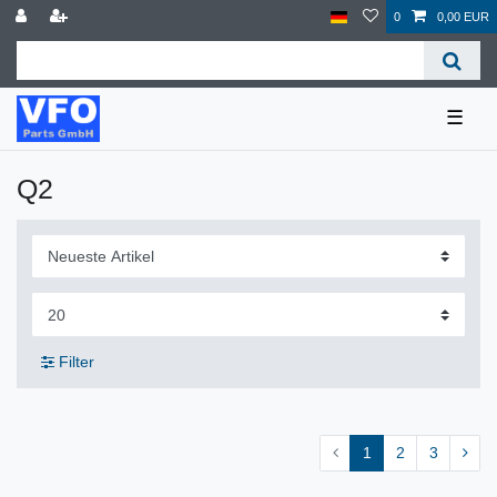
0
0,00 EUR
☰
Q2
Filter
1
2
3