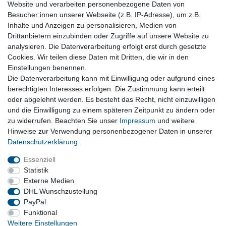
Website und verarbeiten personenbezogene Daten von
Besucher:innen unserer Webseite (z.B. IP-Adresse), um z.B.
Mercedes W211 E Klasse Armaturenbrett
Inhalte und Anzeigen zu personalisieren, Medien von
schwarz original Instrumententafel
Drittanbietern einzubinden oder Zugriffe auf unsere Website zu
139,95 € *
analysieren. Die Datenverarbeitung erfolgt erst durch gesetzte
Cookies. Wir teilen diese Daten mit Dritten, die wir in den
In den Warenkorb
Einstellungen benennen.
*
inkl. ges. MwSt.
zzgl. Versandkosten
Die Datenverarbeitung kann mit Einwilligung oder aufgrund eines
Versandkosten
berechtigten Interesses erfolgen. Die Zustimmung kann erteilt
oder abgelehnt werden. Es besteht das Recht, nicht einzuwilligen
und die Einwilligung zu einem späteren Zeitpunkt zu ändern oder
Vertrag widerrufen
zu widerrufen. Beachten Sie unser
Impressum
und weitere
Hinweise zur Verwendung personenbezogener Daten in unserer
Daten­schutz­erklärung
.
Impressum
Daten­schutz­erklärung
AGB
Essenziell
Statistik
Externe Medien
Barrierefreiheitserklärung
Widerrufs­recht
DHL Wunschzustellung
PayPal
Funktional
Kontakt
Vertrag widerrufen
Weitere Einstellungen