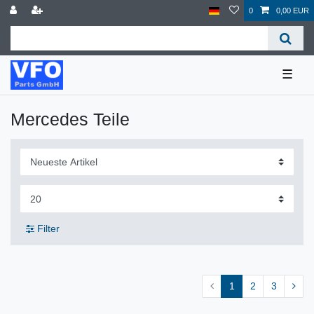
0
0,00 EUR
☰
Mercedes Teile
Filter
1
2
3