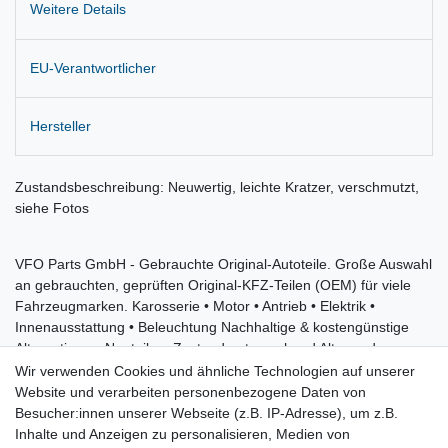
Weitere Details
EU-Verantwortlicher
Hersteller
Zustandsbeschreibung: Neuwertig, leichte Kratzer, verschmutzt,
siehe Fotos
VFO Parts GmbH - Gebrauchte Original-Autoteile. Große Auswahl
an gebrauchten, geprüften Original-KFZ-Teilen (OEM) für viele
Fahrzeugmarken. Karosserie • Motor • Antrieb • Elektrik •
Innenausstattung • Beleuchtung Nachhaltige & kostengünstige
Alternative zu Neuteilen. Zustand entsprechend Alter und
Nutzung.
Wir verwenden Cookies und ähnliche Technologien auf unserer
Website und verarbeiten personenbezogene Daten von
Hinweis: Fahrzeugausstattungen können abweichen.
Besucher:innen unserer Webseite (z.B. IP-Adresse), um z.B.
Eine kurze Kompatibilitätsprüfung vor dem Kauf hilft, Fehlkäufe zu
Inhalte und Anzeigen zu personalisieren, Medien von