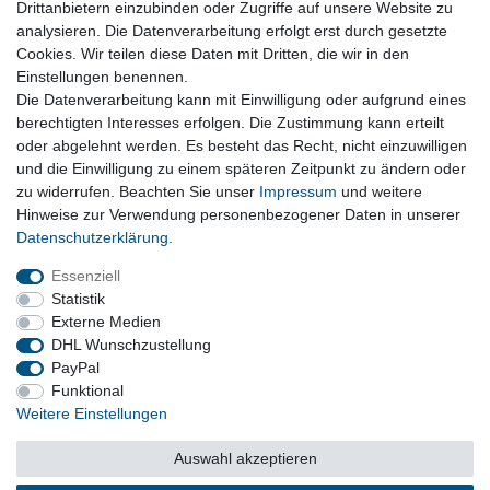
vermeiden.
Drittanbietern einzubinden oder Zugriffe auf unsere Website zu
analysieren. Die Datenverarbeitung erfolgt erst durch gesetzte
VFO Parts GmbH | Gebrauchte Autoteile aus Minden
Cookies. Wir teilen diese Daten mit Dritten, die wir in den
Einstellungen benennen.
Die Datenverarbeitung kann mit Einwilligung oder aufgrund eines
berechtigten Interesses erfolgen. Die Zustimmung kann erteilt
oder abgelehnt werden. Es besteht das Recht, nicht einzuwilligen
und die Einwilligung zu einem späteren Zeitpunkt zu ändern oder
Vertrag widerrufen
zu widerrufen. Beachten Sie unser
Impressum
und weitere
Hinweise zur Verwendung personenbezogener Daten in unserer
Daten­schutz­erklärung
.
Impressum
Daten­schutz­erklärung
AGB
Essenziell
Statistik
Externe Medien
Barrierefreiheitserklärung
Widerrufs­recht
DHL Wunschzustellung
PayPal
Funktional
Kontakt
Vertrag widerrufen
Weitere Einstellungen
Auswahl akzeptieren