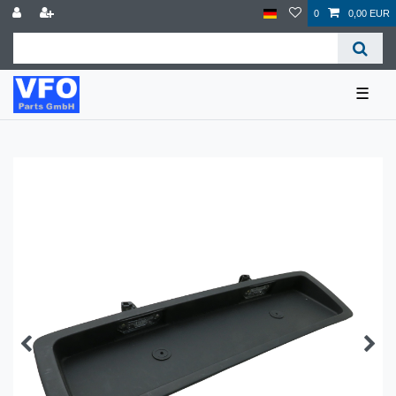
0
0,00 EUR
☰