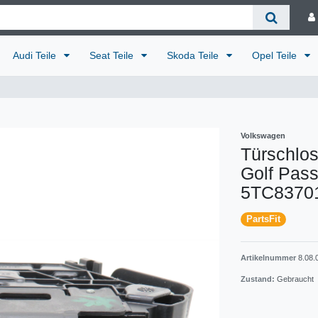
Audi Teile
Seat Teile
Skoda Teile
Opel Teile
Volkswagen
Türschlo
Golf Pass
5TC8370
PartsFit
Artikelnummer
8.08.
Zustand:
Gebraucht