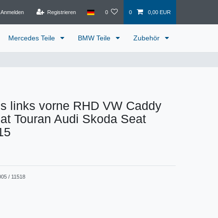
Anmelden
Registrieren
0
0
0,00 EUR
Mercedes Teile
BMW Teile
Zubehör
ss links vorne RHD VW Caddy
at Touran Audi Skoda Seat
15
005 / 11518