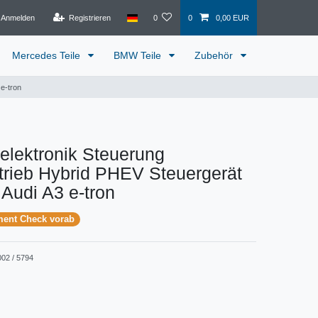
Anmelden
Registrieren
0
0
0,00 EUR
Mercedes Teile
BMW Teile
Zubehör
 e-tron
elektronik Steuerung
trieb Hybrid PHEV Steuergerät
 Audi A3 e-tron
ment Check vorab
002 / 5794