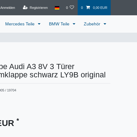
Anmelden
Registrieren
0
0
0,00 EUR
Mercedes Teile
BMW Teile
Zubehör
pe Audi A3 8V 3 Türer
mklappe schwarz LY9B original
005 / 19704
*
 EUR