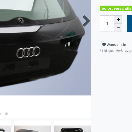
Sofort versandfer
Wunschliste
* inkl. ges. MwSt. zzg