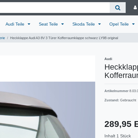
Audi Teile
Seat Teile
Skoda Teile
Opel Teile
rie
Heckklappe Audi A3 8V 3 Türer Kofferraumklappe schwarz LY9B original
Audi
Heckklap
Kofferrau
Artikelnummer
8.03.
Zustand:
Gebraucht
289,95
Inhalt
1
Stück