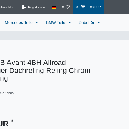
Anmelden
Registrieren
0
0
0,00 EUR
Mercedes Teile
BMW Teile
Zubehör
B Avant 4BH Allroad
er Dachreling Reling Chrom
ing
002 / 6568
*
EUR