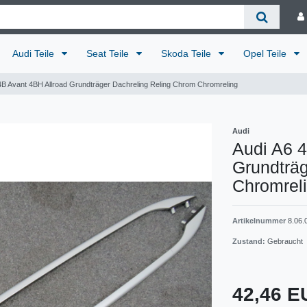
Audi Teile
Seat Teile
Skoda Teile
Opel Teile
4B Avant 4BH Allroad Grundträger Dachreling Reling Chrom Chromreling
Audi
Audi A6 4
Grundträg
Chromrel
Artikelnummer
8.06.
Zustand:
Gebraucht
42,46 