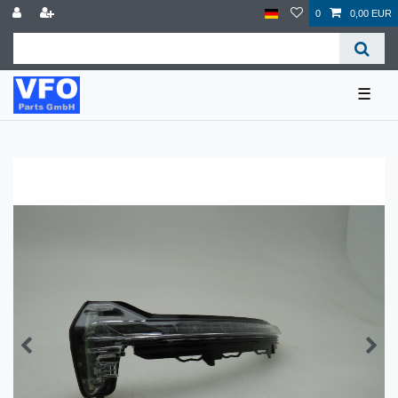
0
0,00 EUR
☰