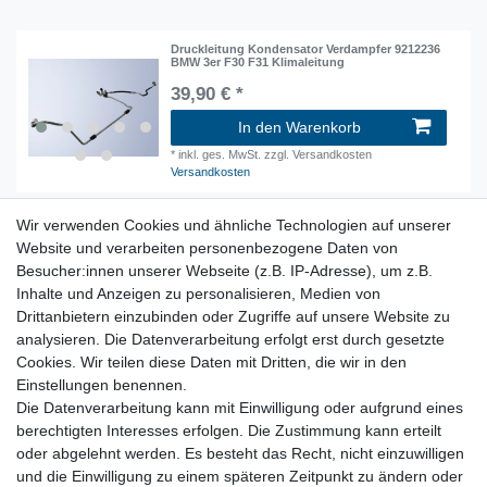
Druckleitung Kondensator Verdampfer 9212236
BMW 3er F30 F31 Klimaleitung
39,90 € *
In den Warenkorb
*
inkl. ges. MwSt.
zzgl. Versandkosten
Versandkosten
Wir verwenden Cookies und ähnliche Technologien auf unserer
original Stellantrieb Klimaanlage Stellmotor
Heizung 9321034 BMW 3er F30 F31
Website und verarbeiten personenbezogene Daten von
Besucher:innen unserer Webseite (z.B. IP-Adresse), um z.B.
22,90 € *
Inhalte und Anzeigen zu personalisieren, Medien von
In den Warenkorb
Drittanbietern einzubinden oder Zugriffe auf unsere Website zu
*
inkl. ges. MwSt.
zzgl. Versandkosten
analysieren. Die Datenverarbeitung erfolgt erst durch gesetzte
Versandkosten
Cookies. Wir teilen diese Daten mit Dritten, die wir in den
Einstellungen benennen.
Heizen und klimatiesieren, Stellmotoren, Bedienteile,
Die Datenverarbeitung kann mit Einwilligung oder aufgrund eines
Klimaleitungen und Zubehör
berechtigten Interesses erfolgen. Die Zustimmung kann erteilt
oder abgelehnt werden. Es besteht das Recht, nicht einzuwilligen
und die Einwilligung zu einem späteren Zeitpunkt zu ändern oder