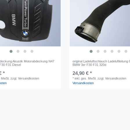
Abdeckung Akustik Motorabdeckung N47
original Ladeluftschlauch Ladeluftleitung
F30 F31 Diesel
BMW 3er F30 F31 320d
€ *
24,90 € *
. MwSt.
zzgl. Versandkosten
*
inkl. ges. MwSt.
zzgl. Versandkosten
osten
Versandkosten