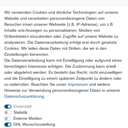
Wir verwenden Cookies und ähnliche Technologien auf unserer
AGR Kühler AGR-Modul RDE original BMW 1er
F40 8599834
Website und verarbeiten personenbezogene Daten von
99,00 € *
Besucher:innen unserer Webseite (z.B. IP-Adresse), um z.B.
Inhalte und Anzeigen zu personalisieren, Medien von
In den Warenkorb
Drittanbietern einzubinden oder Zugriffe auf unsere Website zu
*
inkl. ges. MwSt.
zzgl. Versandkosten
analysieren. Die Datenverarbeitung erfolgt erst durch gesetzte
Versandkosten
Cookies. Wir teilen diese Daten mit Dritten, die wir in den
Einstellungen benennen.
Abgasanlage und Zubehör, Endschalldämpfer,
Die Datenverarbeitung kann mit Einwilligung oder aufgrund eines
Auspuffklappen, Schellen
berechtigten Interesses erfolgen. Die Zustimmung kann erteilt
oder abgelehnt werden. Es besteht das Recht, nicht einzuwilligen
und die Einwilligung zu einem späteren Zeitpunkt zu ändern oder
Vertrag widerrufen
zu widerrufen. Beachten Sie unser
Impressum
und weitere
Hinweise zur Verwendung personenbezogener Daten in unserer
Daten­schutz­erklärung
.
Impressum
Daten­schutz­erklärung
AGB
Essenziell
Statistik
Externe Medien
Barrierefreiheitserklärung
Widerrufs­recht
DHL Wunschzustellung