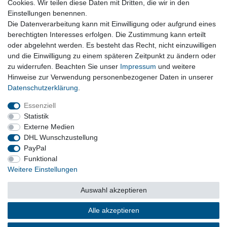
Cookies. Wir teilen diese Daten mit Dritten, die wir in den
Einstellungen benennen.
Abgasanlage und Zubehör, Endschalldämpfer,
Die Datenverarbeitung kann mit Einwilligung oder aufgrund eines
Auspuffklappen, Schellen
berechtigten Interesses erfolgen. Die Zustimmung kann erteilt
oder abgelehnt werden. Es besteht das Recht, nicht einzuwilligen
und die Einwilligung zu einem späteren Zeitpunkt zu ändern oder
Vertrag widerrufen
zu widerrufen. Beachten Sie unser
Impressum
und weitere
Hinweise zur Verwendung personenbezogener Daten in unserer
Daten­schutz­erklärung
.
Impressum
Daten­schutz­erklärung
AGB
Essenziell
Statistik
Externe Medien
Barrierefreiheitserklärung
Widerrufs­recht
DHL Wunschzustellung
PayPal
Funktional
Kontakt
Vertrag widerrufen
Weitere Einstellungen
Auswahl akzeptieren
© Copyright 2026 | Alle Rechte vorbehalten.
Alle akzeptieren