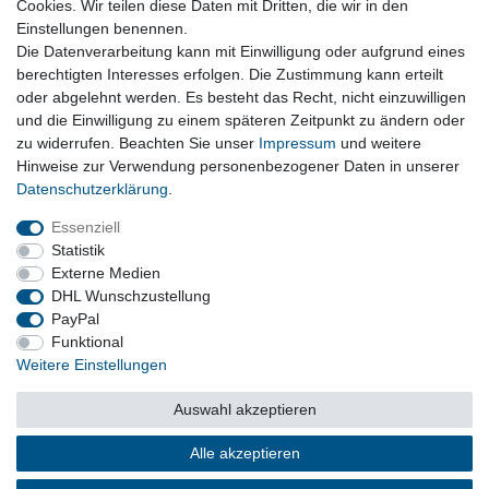
Cookies. Wir teilen diese Daten mit Dritten, die wir in den
Einstellungen benennen.
Abgasanlage und Zubehr, Endschalldmpfer, Auspuffklappen,
Die Datenverarbeitung kann mit Einwilligung oder aufgrund eines
Schellen
berechtigten Interesses erfolgen. Die Zustimmung kann erteilt
oder abgelehnt werden. Es besteht das Recht, nicht einzuwilligen
und die Einwilligung zu einem späteren Zeitpunkt zu ändern oder
Vertrag widerrufen
zu widerrufen. Beachten Sie unser
Impressum
und weitere
Hinweise zur Verwendung personenbezogener Daten in unserer
Daten­schutz­erklärung
.
Impressum
Daten­schutz­erklärung
AGB
Essenziell
Statistik
Externe Medien
Barrierefreiheitserklärung
Widerrufs­recht
DHL Wunschzustellung
PayPal
Funktional
Kontakt
Vertrag widerrufen
Weitere Einstellungen
Auswahl akzeptieren
© Copyright 2026 | Alle Rechte vorbehalten.
Alle akzeptieren