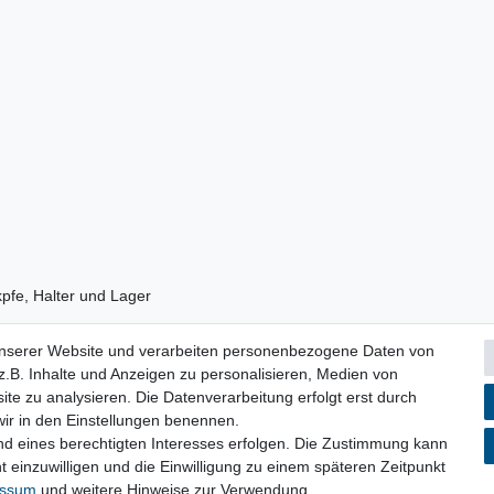
pfe, Halter und Lager
unserer Website und verarbeiten personenbezogene Daten von
.B. Inhalte und Anzeigen zu personalisieren, Medien von
ite zu analysieren. Die Datenverarbeitung erfolgt erst durch
 wir in den Einstellungen benennen.
nd eines berechtigten Interesses erfolgen. Die Zustimmung kann
lärung
AGB
Barrierefreiheitserklärung
Widerrufs­recht
V
t einzuwilligen und die Einwilligung zu einem späteren Zeitpunkt
essum
und weitere Hinweise zur Verwendung