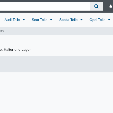
Audi Teile
Seat Teile
Skoda Teile
Opel Teile
otor
fe, Halter und Lager