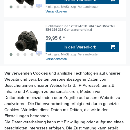
*
inkl. ges. MwSt.
zzgl. Versandkosten
Versandkosten
Lichtmaschine 12311247311 70A 14V BMW 3er
E36 316 318 Generator original
59,95 € *
In den Warenkorb
*
inkl. ges. MwSt.
zzgl. Versandkosten
Versandkosten
Wir verwenden Cookies und ähnliche Technologien auf unserer
original Lichtmaschine 80A 14V 1247288 BMW
3er E36 316i 318i Generator
Website und verarbeiten personenbezogene Daten von
Besucher:innen unserer Webseite (z.B. IP-Adresse), um z.B.
49,90 € *
Inhalte und Anzeigen zu personalisieren, Medien von
In den Warenkorb
Drittanbietern einzubinden oder Zugriffe auf unsere Website zu
*
inkl. ges. MwSt.
zzgl. Versandkosten
analysieren. Die Datenverarbeitung erfolgt erst durch gesetzte
Versandkosten
Cookies. Wir teilen diese Daten mit Dritten, die wir in den
Einstellungen benennen.
Fahrzeugelektrik, Steuergeräte, Tachos, Stellmotoren,
Die Datenverarbeitung kann mit Einwilligung oder aufgrund eines
Kabelbäume
berechtigten Interesses erfolgen. Die Zustimmung kann erteilt