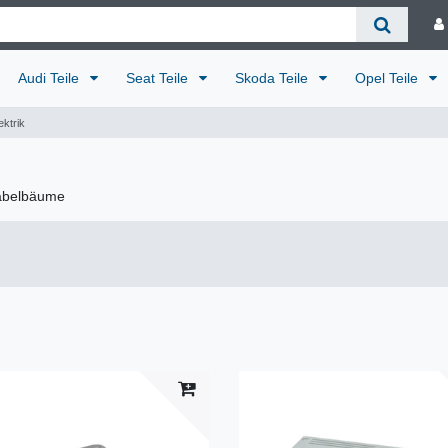
Audi Teile
Seat Teile
Skoda Teile
Opel Teile
ektrik
Kabelbäume