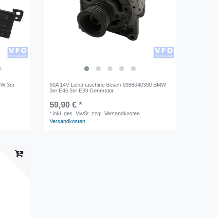
MW 3er
90A 14V Lichtmaschine Bosch 0986040390 BMW
3er E46 5er E39 Generator
59,90 € *
*
inkl. ges. MwSt.
zzgl. Versandkosten
Versandkosten