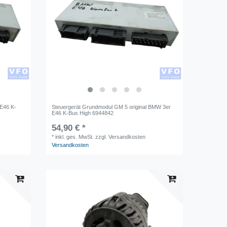
E46 K-
Steuergerät Grundmodul GM 5 original BMW 3er
E46 K-Bus High 6944842
54,90 € *
*
inkl. ges. MwSt.
zzgl. Versandkosten
Versandkosten