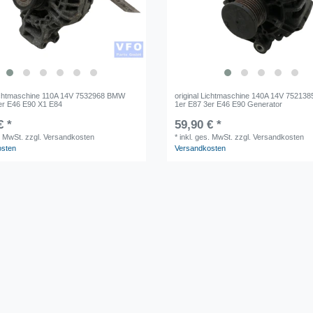
Lichtmaschine 110A 14V 7532968 BMW
original Lichtmaschine 140A 14V 7521
er E46 E90 X1 E84
1er E87 3er E46 E90 Generator
€ *
59,90 € *
. MwSt.
zzgl. Versandkosten
*
inkl. ges. MwSt.
zzgl. Versandkosten
osten
Versandkosten