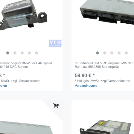
sensor original BMW 3er E46 Speed
Grundmodul GM 5 RD original BMW 3er 
764018 DSC Sensor
Bus Low 6932368 Steuergerät
€ *
59,90 € *
. MwSt.
zzgl. Versandkosten
*
inkl. ges. MwSt.
zzgl. Versandkosten
osten
Versandkosten