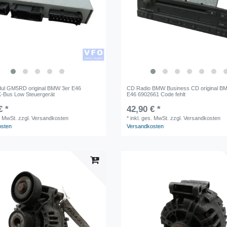
ul GM5RD original BMW 3er E46
CD Radio BMW Business CD original B
-Bus Low Steuergerät
E46 6902661 Code fehlt
€ *
42,90 € *
. MwSt.
zzgl. Versandkosten
*
inkl. ges. MwSt.
zzgl. Versandkosten
osten
Versandkosten