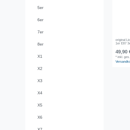
5er
6er
7er
original 
1er E87 3
8er
49,90 
X1
*
inkl. ges
Versandk
X2
X3
X4
X5
X6
X7