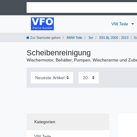
VW Teile
Zur Startseite gehen
BMW Teile
3er
E91 Bj. 2005 - 2013
Sc
Scheibenreinigung
Wischermotor, Behälter, Pumpen, Wischerarme und Zub
Kategorien
VW Teile