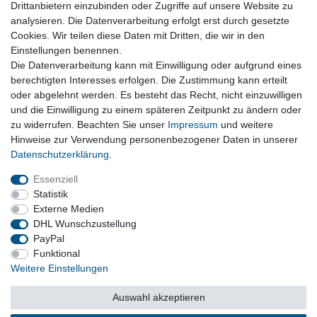
Drittanbietern einzubinden oder Zugriffe auf unsere Website zu
*
inkl. ges. MwSt.
zzgl. Versandkosten
analysieren. Die Datenverarbeitung erfolgt erst durch gesetzte
Versandkosten
Cookies. Wir teilen diese Daten mit Dritten, die wir in den
Einstellungen benennen.
Diesel, Benziner, Komplett- oder Teilmotoren, Zylinderköpfe,
Die Datenverarbeitung kann mit Einwilligung oder aufgrund eines
Halter und Lager
berechtigten Interesses erfolgen. Die Zustimmung kann erteilt
oder abgelehnt werden. Es besteht das Recht, nicht einzuwilligen
und die Einwilligung zu einem späteren Zeitpunkt zu ändern oder
Vertrag widerrufen
zu widerrufen. Beachten Sie unser
Impressum
und weitere
Hinweise zur Verwendung personenbezogener Daten in unserer
Daten­schutz­erklärung
.
Impressum
Daten­schutz­erklärung
AGB
Essenziell
Statistik
Externe Medien
Barrierefreiheitserklärung
Widerrufs­recht
DHL Wunschzustellung
PayPal
Funktional
Kontakt
Vertrag widerrufen
Weitere Einstellungen
Auswahl akzeptieren