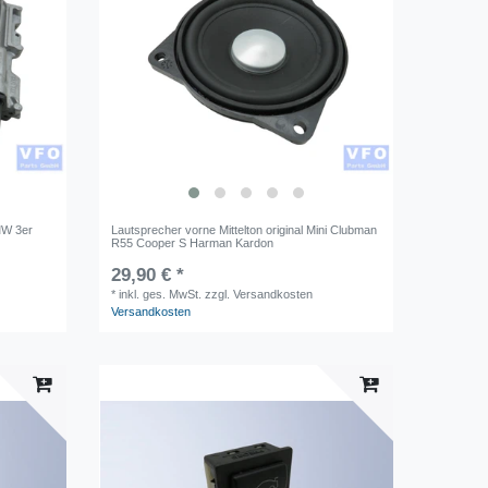
MW 3er
Lautsprecher vorne Mittelton original Mini Clubman
R55 Cooper S Harman Kardon
29,90 € *
*
inkl. ges. MwSt.
zzgl. Versandkosten
Versandkosten