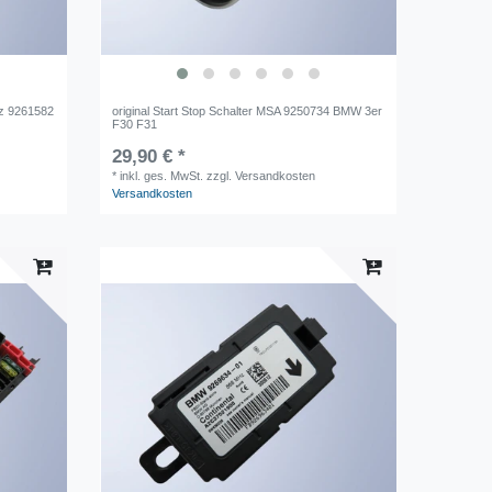
rz 9261582
original Start Stop Schalter MSA 9250734 BMW 3er
F30 F31
29,90 € *
*
inkl. ges. MwSt.
zzgl. Versandkosten
Versandkosten