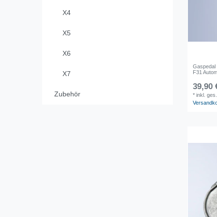
X4
X5
X6
Gaspedal
F31 Autom
X7
39,90 
Zubehör
*
inkl. ges
Versandk