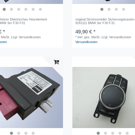
uheizer Elektrisches Heizelement
original Stromverteiler Sicherungskasten
BMW 3er F30 F31
9261111 BMW 3er F30 F31
€ *
49,90 € *
. MwSt.
zzgl. Versandkosten
*
inkl. ges. MwSt.
zzgl. Versandkosten
osten
Versandkosten