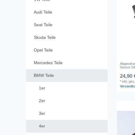
Audi Teile
Seat Teile
Skoda Teile
Opel Teile
Mercedes Teile
Abgasdruc
Sensor Dif
BMW Teile
24,90 
*
inkl. ges
Versandk
1er
2er
3er
4er