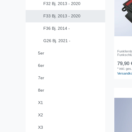
F32 Bj. 2013 - 2020
F33 Bj. 2013 - 2020
F36 Bj. 2014 -
G26 Bj. 2021 -
Funkfernb
5er
Funkschlü
79,90 
6er
*
inkl. ges
Versandk
7er
8er
X1
X2
X3