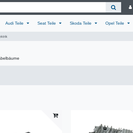
Audi Teile
Seat Teile
Skoda Teile
Opel Teile
ektrik
Kabelbäume