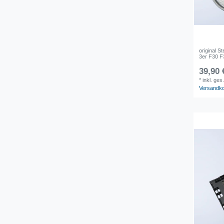
original 
3er F30 F
39,90 
*
inkl. ges
Versandk