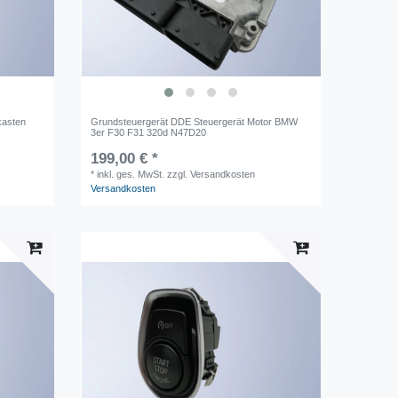
kasten
Grundsteuergerät DDE Steuergerät Motor BMW
3er F30 F31 320d N47D20
199,00 € *
*
inkl. ges. MwSt.
zzgl. Versandkosten
Versandkosten