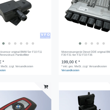
ksensor original BMW 5er F10 F11
Motorsteuergerät Diesel DDE original B
ferenzdruck Partikelfilter
F30 F31 4er F32 F33 F36
€ *
199,00 € *
. MwSt.
zzgl. Versandkosten
*
inkl. ges. MwSt.
zzgl. Versandkosten
osten
Versandkosten