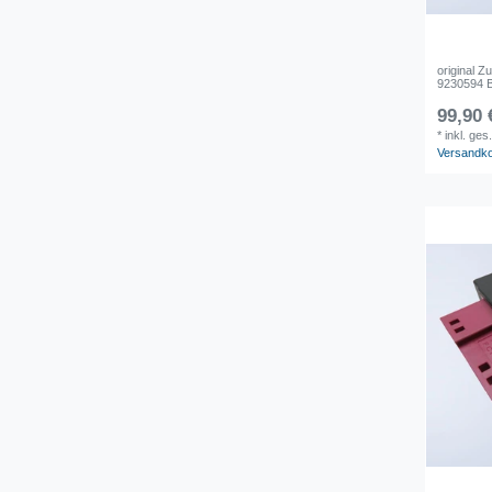
original Z
9230594 
99,90 
*
inkl. ges
Versandk