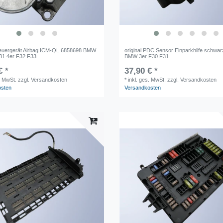
Steuergerät Airbag ICM-QL 6858698 BMW
original PDC Sensor Einparkhilfe schwa
31 4er F32 F33
BMW 3er F30 F31
€ *
37,90 € *
. MwSt.
zzgl. Versandkosten
*
inkl. ges. MwSt.
zzgl. Versandkosten
osten
Versandkosten