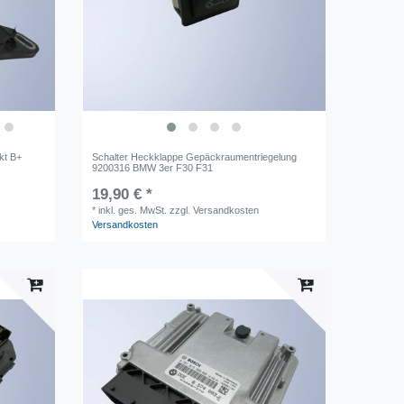
kt B+
Schalter Heckklappe Gepäckraumentriegelung
9200316 BMW 3er F30 F31
19,90 € *
*
inkl. ges. MwSt.
zzgl. Versandkosten
Versandkosten