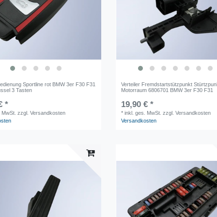
edienung Sportline rot BMW 3er F30 F31
Verteiler Fremdstartstützpunkt Stürtzpun
ssel 3 Tasten
Motorraum 6806701 BMW 3er F30 F31
€ *
19,90 € *
. MwSt.
zzgl. Versandkosten
*
inkl. ges. MwSt.
zzgl. Versandkosten
osten
Versandkosten