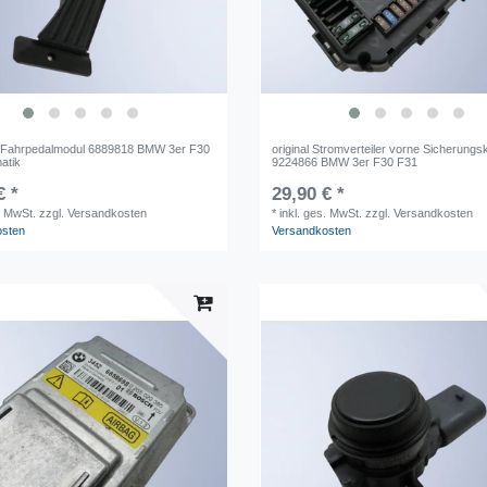
 Fahrpedalmodul 6889818 BMW 3er F30
original Stromverteiler vorne Sicherungs
atik
9224866 BMW 3er F30 F31
€ *
29,90 € *
. MwSt.
zzgl. Versandkosten
*
inkl. ges. MwSt.
zzgl. Versandkosten
osten
Versandkosten