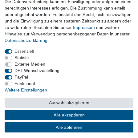
Die Datenverarbeitung kann mit Einwilligung oder aufgrund eines
Wischermotor, Behälter, Pumpen, Wischerarme und Zubehör
berechtigten Interesses erfolgen. Die Zustimmung kann erteilt
oder abgelehnt werden. Es besteht das Recht, nicht einzuwilligen
und die Einwilligung zu einem späteren Zeitpunkt zu ändern oder
Vertrag widerrufen
zu widerrufen. Beachten Sie unser
Impressum
und weitere
Hinweise zur Verwendung personenbezogener Daten in unserer
Daten­schutz­erklärung
.
Impressum
Daten­schutz­erklärung
AGB
Essenziell
Statistik
Externe Medien
Barrierefreiheitserklärung
Widerrufs­recht
DHL Wunschzustellung
PayPal
Funktional
Kontakt
Vertrag widerrufen
Weitere Einstellungen
Auswahl akzeptieren
© Copyright 2026 | Alle Rechte vorbehalten.
Alle akzeptieren
Alle ablehnen