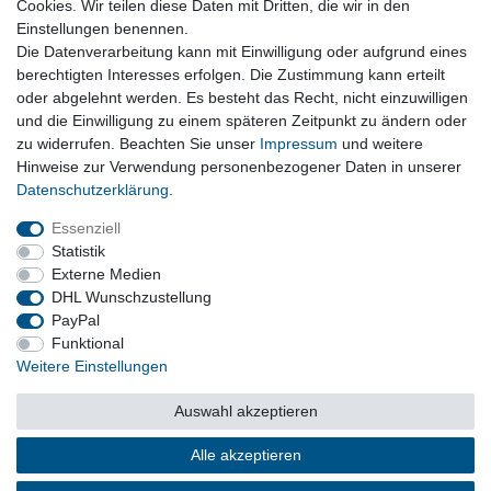
Cookies. Wir teilen diese Daten mit Dritten, die wir in den
Einstellungen benennen.
Kraftübertragung, Schaltgetriebe, Automatikgetriebe,
Die Datenverarbeitung kann mit Einwilligung oder aufgrund eines
Kardanwellen, Gelenkwellen
berechtigten Interesses erfolgen. Die Zustimmung kann erteilt
oder abgelehnt werden. Es besteht das Recht, nicht einzuwilligen
und die Einwilligung zu einem späteren Zeitpunkt zu ändern oder
Vertrag widerrufen
zu widerrufen. Beachten Sie unser
Impressum
und weitere
Hinweise zur Verwendung personenbezogener Daten in unserer
Daten­schutz­erklärung
.
Impressum
Daten­schutz­erklärung
AGB
Essenziell
Statistik
Externe Medien
Barrierefreiheitserklärung
Widerrufs­recht
DHL Wunschzustellung
PayPal
Funktional
Kontakt
Vertrag widerrufen
Weitere Einstellungen
Auswahl akzeptieren
© Copyright 2026 | Alle Rechte vorbehalten.
Alle akzeptieren