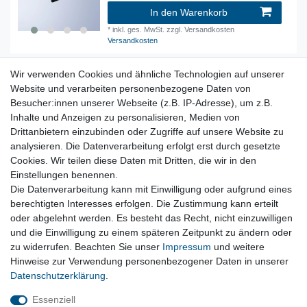
In den Warenkorb
*
inkl. ges. MwSt.
zzgl. Versandkosten
Versandkosten
Wir verwenden Cookies und ähnliche Technologien auf unserer
original Fensterhebermotor HL links hinten
BMW G30 G01 G02 G11 G12 G31
Website und verarbeiten personenbezogene Daten von
Besucher:innen unserer Webseite (z.B. IP-Adresse), um z.B.
69,90 € *
Inhalte und Anzeigen zu personalisieren, Medien von
In den Warenkorb
Drittanbietern einzubinden oder Zugriffe auf unsere Website zu
*
inkl. ges. MwSt.
zzgl. Versandkosten
analysieren. Die Datenverarbeitung erfolgt erst durch gesetzte
Versandkosten
Cookies. Wir teilen diese Daten mit Dritten, die wir in den
Einstellungen benennen.
Fahrzeugelektrik, Steuergeräte, Tachos, Stellmotoren,
Die Datenverarbeitung kann mit Einwilligung oder aufgrund eines
Kabelbäume
berechtigten Interesses erfolgen. Die Zustimmung kann erteilt
oder abgelehnt werden. Es besteht das Recht, nicht einzuwilligen
und die Einwilligung zu einem späteren Zeitpunkt zu ändern oder
Vertrag widerrufen
zu widerrufen. Beachten Sie unser
Impressum
und weitere
Hinweise zur Verwendung personenbezogener Daten in unserer
Daten­schutz­erklärung
.
Impressum
Daten­schutz­erklärung
AGB
Essenziell