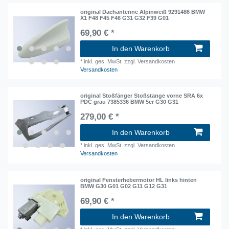
original Dachantenne Alpinweiß 9291486 BMW
X1 F48 F45 F46 G31 G32 F39 G01
69,90 € *
In den Warenkorb
*
inkl. ges. MwSt.
zzgl. Versandkosten
Versandkosten
original Stoßfänger Stoßstange vorne SRA 6x
PDC grau 7385336 BMW 5er G30 G31
279,00 € *
In den Warenkorb
*
inkl. ges. MwSt.
zzgl. Versandkosten
Versandkosten
original Fensterhebermotor HL links hinten
BMW G30 G01 G02 G11 G12 G31
69,90 € *
In den Warenkorb