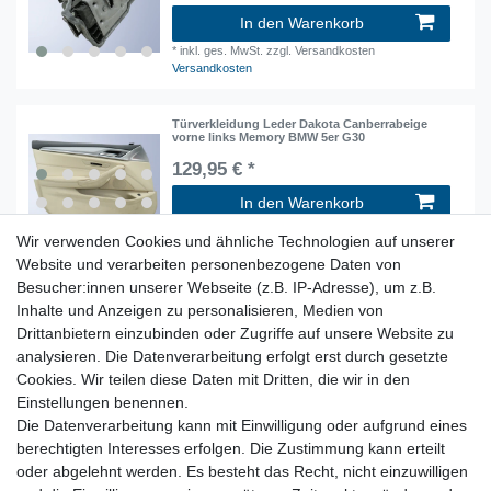
In den Warenkorb
*
inkl. ges. MwSt.
zzgl. Versandkosten
Versandkosten
Türverkleidung Leder Dakota Canberrabeige
vorne links Memory BMW 5er G30
129,95 € *
In den Warenkorb
*
inkl. ges. MwSt.
zzgl. Versandkosten
Wir verwenden Cookies und ähnliche Technologien auf unserer
Versandkosten
Website und verarbeiten personenbezogene Daten von
Besucher:innen unserer Webseite (z.B. IP-Adresse), um z.B.
Original Türverkleidung rechts Leder Dakota
Inhalte und Anzeigen zu personalisieren, Medien von
Canberrabeige BMW G30 F90 M550d
Drittanbietern einzubinden oder Zugriffe auf unsere Website zu
129,95 € *
analysieren. Die Datenverarbeitung erfolgt erst durch gesetzte
Cookies. Wir teilen diese Daten mit Dritten, die wir in den
In den Warenkorb
Einstellungen benennen.
*
inkl. ges. MwSt.
zzgl. Versandkosten
Die Datenverarbeitung kann mit Einwilligung oder aufgrund eines
Versandkosten
berechtigten Interesses erfolgen. Die Zustimmung kann erteilt
oder abgelehnt werden. Es besteht das Recht, nicht einzuwilligen