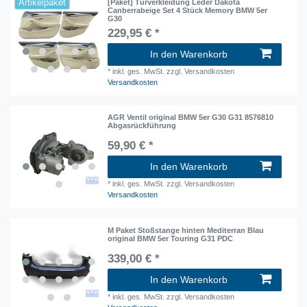
Artikelpaket
[Paket] Türverkleidung Leder Dakota
Canberrabeige Set 4 Stück Memory BMW 5er
G30
229,95 € *
In den Warenkorb
*
inkl. ges. MwSt.
zzgl. Versandkosten
Versandkosten
AGR Ventil original BMW 5er G30 G31 8576810
Abgasrückführung
59,90 € *
In den Warenkorb
*
inkl. ges. MwSt.
zzgl. Versandkosten
Versandkosten
M Paket Stoßstange hinten Mediterran Blau
original BMW 5er Touring G31 PDC
339,00 € *
In den Warenkorb
*
inkl. ges. MwSt.
zzgl. Versandkosten