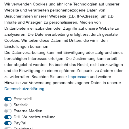
Wir verwenden Cookies und ähnliche Technologien auf unserer
original Innenleuchte Handschuhfach
Beleuchtung 6972605 BMW X1 F48 1er 3er 5er
Website und verarbeiten personenbezogene Daten von
19,90 € *
Besucher:innen unserer Webseite (z.B. IP-Adresse), um z.B.
Inhalte und Anzeigen zu personalisieren, Medien von
In den Warenkorb
Drittanbietern einzubinden oder Zugriffe auf unsere Website zu
*
inkl. ges. MwSt.
zzgl. Versandkosten
analysieren. Die Datenverarbeitung erfolgt erst durch gesetzte
Versandkosten
Cookies. Wir teilen diese Daten mit Dritten, die wir in den
Einstellungen benennen.
Fahrzeugelektrik, Steuergeräte, Tachos, Stellmotoren,
Die Datenverarbeitung kann mit Einwilligung oder aufgrund eines
Kabelbäume
berechtigten Interesses erfolgen. Die Zustimmung kann erteilt
oder abgelehnt werden. Es besteht das Recht, nicht einzuwilligen
und die Einwilligung zu einem späteren Zeitpunkt zu ändern oder
Vertrag widerrufen
zu widerrufen. Beachten Sie unser
Impressum
und weitere
Hinweise zur Verwendung personenbezogener Daten in unserer
Daten­schutz­erklärung
.
Impressum
Daten­schutz­erklärung
AGB
Essenziell
Statistik
Externe Medien
Barrierefreiheitserklärung
Widerrufs­recht
DHL Wunschzustellung
PayPal