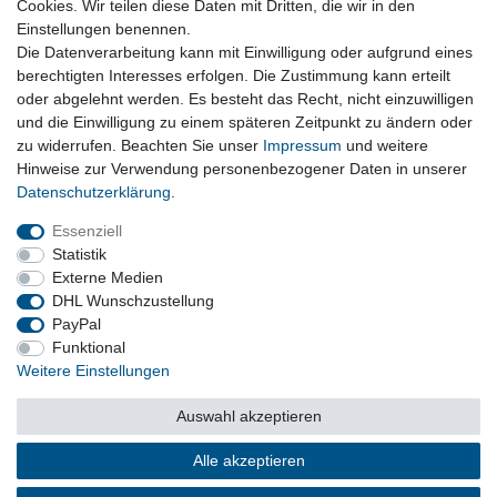
Cookies. Wir teilen diese Daten mit Dritten, die wir in den
Einstellungen benennen.
Türen, Kotflügel, Heckklappen, Motorhauben, Schweller und
Die Datenverarbeitung kann mit Einwilligung oder aufgrund eines
Anbauteile
berechtigten Interesses erfolgen. Die Zustimmung kann erteilt
oder abgelehnt werden. Es besteht das Recht, nicht einzuwilligen
und die Einwilligung zu einem späteren Zeitpunkt zu ändern oder
Vertrag widerrufen
zu widerrufen. Beachten Sie unser
Impressum
und weitere
Hinweise zur Verwendung personenbezogener Daten in unserer
Daten­schutz­erklärung
.
Impressum
Daten­schutz­erklärung
AGB
Essenziell
Statistik
Externe Medien
Barrierefreiheitserklärung
Widerrufs­recht
DHL Wunschzustellung
PayPal
Funktional
Kontakt
Vertrag widerrufen
Weitere Einstellungen
Auswahl akzeptieren
© Copyright 2026 | Alle Rechte vorbehalten.
Alle akzeptieren