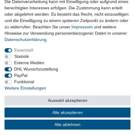
Die Datenverarbeitung kann mit Einwilligung oder aufgrund eines
Wischermotor, Behälter, Pumpen, Wischerarme und Zubehör
berechtigten Interesses erfolgen. Die Zustimmung kann erteilt
oder abgelehnt werden. Es besteht das Recht, nicht einzuwilligen
und die Einwilligung zu einem späteren Zeitpunkt zu ändern oder
Vertrag widerrufen
zu widerrufen. Beachten Sie unser
Impressum
und weitere
Hinweise zur Verwendung personenbezogener Daten in unserer
Daten­schutz­erklärung
.
Impressum
Daten­schutz­erklärung
AGB
Essenziell
Statistik
Externe Medien
Barrierefreiheitserklärung
Widerrufs­recht
DHL Wunschzustellung
PayPal
Funktional
Kontakt
Vertrag widerrufen
Weitere Einstellungen
Auswahl akzeptieren
© Copyright 2026 | Alle Rechte vorbehalten.
Alle akzeptieren
Alle ablehnen