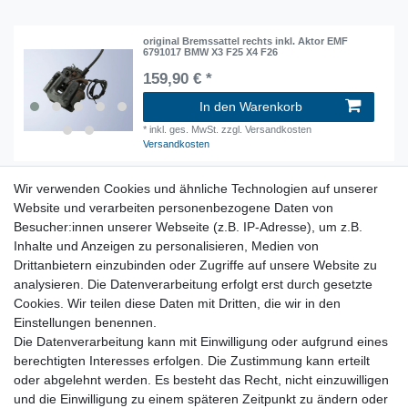
original Bremssattel rechts inkl. Aktor EMF
6791017 BMW X3 F25 X4 F26
159,90 € *
In den Warenkorb
*
inkl. ges. MwSt.
zzgl. Versandkosten
Versandkosten
Wir verwenden Cookies und ähnliche Technologien auf unserer
original Bremssattel links inkl. Aktor EMF
6791017 BMW X3 F25 X4 F26
Website und verarbeiten personenbezogene Daten von
Besucher:innen unserer Webseite (z.B. IP-Adresse), um z.B.
159,90 € *
Inhalte und Anzeigen zu personalisieren, Medien von
In den Warenkorb
Drittanbietern einzubinden oder Zugriffe auf unsere Website zu
*
inkl. ges. MwSt.
zzgl. Versandkosten
analysieren. Die Datenverarbeitung erfolgt erst durch gesetzte
Versandkosten
Cookies. Wir teilen diese Daten mit Dritten, die wir in den
Einstellungen benennen.
Bremssättel, Bremsscheiben, Handbremse, BKV, HBZ und
Die Datenverarbeitung kann mit Einwilligung oder aufgrund eines
Zubehör
berechtigten Interesses erfolgen. Die Zustimmung kann erteilt
oder abgelehnt werden. Es besteht das Recht, nicht einzuwilligen
und die Einwilligung zu einem späteren Zeitpunkt zu ändern oder