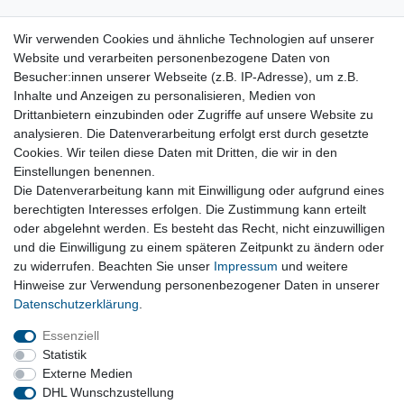
Wir verwenden Cookies und ähnliche Technologien auf unserer
original Ladeluftschlauch Ladeluftleitung
8583389 BMW 3er F30 F31 320d
Website und verarbeiten personenbezogene Daten von
24,90 € *
Besucher:innen unserer Webseite (z.B. IP-Adresse), um z.B.
Inhalte und Anzeigen zu personalisieren, Medien von
In den Warenkorb
Drittanbietern einzubinden oder Zugriffe auf unsere Website zu
*
inkl. ges. MwSt.
zzgl. Versandkosten
analysieren. Die Datenverarbeitung erfolgt erst durch gesetzte
Versandkosten
Cookies. Wir teilen diese Daten mit Dritten, die wir in den
Einstellungen benennen.
Diesel, Benziner, Komplett- oder Teilmotoren, Zylinderköpfe,
Die Datenverarbeitung kann mit Einwilligung oder aufgrund eines
Halter und Lager
berechtigten Interesses erfolgen. Die Zustimmung kann erteilt
oder abgelehnt werden. Es besteht das Recht, nicht einzuwilligen
und die Einwilligung zu einem späteren Zeitpunkt zu ändern oder
Vertrag widerrufen
zu widerrufen. Beachten Sie unser
Impressum
und weitere
Hinweise zur Verwendung personenbezogener Daten in unserer
Daten­schutz­erklärung
.
Impressum
Daten­schutz­erklärung
AGB
Essenziell
Statistik
Externe Medien
Barrierefreiheitserklärung
Widerrufs­recht
DHL Wunschzustellung