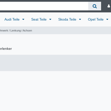
Audi Teile
Seat Teile
Skoda Teile
Opel Teile
hrwerk / Lenkung / Achsen
erlenker