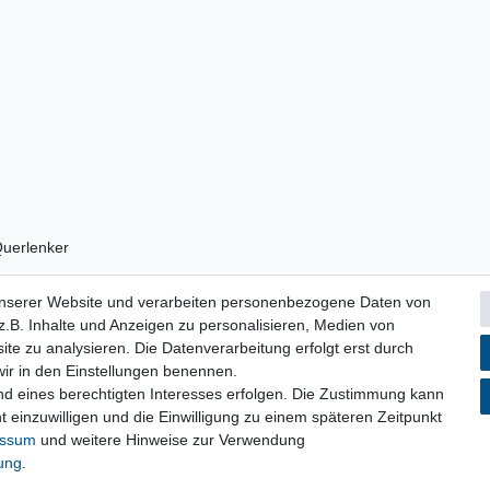
Querlenker
unserer Website und verarbeiten personenbezogene Daten von
.B. Inhalte und Anzeigen zu personalisieren, Medien von
ite zu analysieren. Die Datenverarbeitung erfolgt erst durch
 wir in den Einstellungen benennen.
nd eines berechtigten Interesses erfolgen. Die Zustimmung kann
lärung
AGB
Barrierefreiheitserklärung
Widerrufs­recht
V
t einzuwilligen und die Einwilligung zu einem späteren Zeitpunkt
essum
und weitere Hinweise zur Verwendung
rung
.