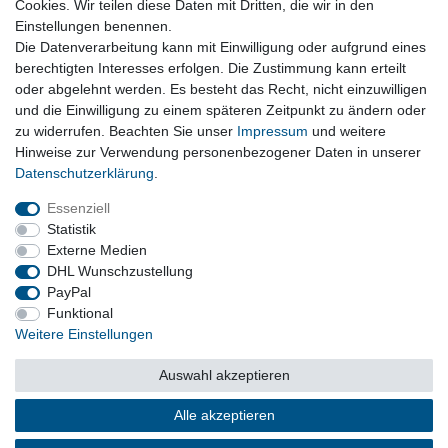
Cookies. Wir teilen diese Daten mit Dritten, die wir in den
Einstellungen benennen.
Sitze, Teppiche, Fußmatten, Armaturenbretter, Innenhimmel
Die Datenverarbeitung kann mit Einwilligung oder aufgrund eines
und Zubehör
berechtigten Interesses erfolgen. Die Zustimmung kann erteilt
oder abgelehnt werden. Es besteht das Recht, nicht einzuwilligen
und die Einwilligung zu einem späteren Zeitpunkt zu ändern oder
Vertrag widerrufen
zu widerrufen. Beachten Sie unser
Impressum
und weitere
Hinweise zur Verwendung personenbezogener Daten in unserer
Daten­schutz­erklärung
.
Impressum
Daten­schutz­erklärung
AGB
Essenziell
Statistik
Externe Medien
Barrierefreiheitserklärung
Widerrufs­recht
DHL Wunschzustellung
PayPal
Funktional
Kontakt
Vertrag widerrufen
Weitere Einstellungen
Auswahl akzeptieren
© Copyright 2026 | Alle Rechte vorbehalten.
Alle akzeptieren