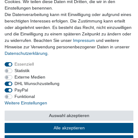
Cookies. Wir teilen diese Daten mit Dritten, die wir in den
Einstellungen benennen.
Navigation, Display, rechner, Steuergerät, Antennen, Schalter
Die Datenverarbeitung kann mit Einwilligung oder aufgrund eines
und Zubehör
berechtigten Interesses erfolgen. Die Zustimmung kann erteilt
oder abgelehnt werden. Es besteht das Recht, nicht einzuwilligen
und die Einwilligung zu einem späteren Zeitpunkt zu ändern oder
Vertrag widerrufen
zu widerrufen. Beachten Sie unser
Impressum
und weitere
Hinweise zur Verwendung personenbezogener Daten in unserer
Daten­schutz­erklärung
.
Impressum
Daten­schutz­erklärung
AGB
Essenziell
Statistik
Externe Medien
Barrierefreiheitserklärung
Widerrufs­recht
DHL Wunschzustellung
PayPal
Funktional
Kontakt
Vertrag widerrufen
Weitere Einstellungen
Auswahl akzeptieren
© Copyright 2026 | Alle Rechte vorbehalten.
Alle akzeptieren