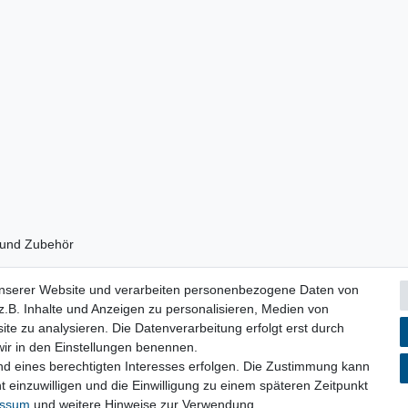
 und Zubehör
unserer Website und verarbeiten personenbezogene Daten von
.B. Inhalte und Anzeigen zu personalisieren, Medien von
ite zu analysieren. Die Datenverarbeitung erfolgt erst durch
 wir in den Einstellungen benennen.
nd eines berechtigten Interesses erfolgen. Die Zustimmung kann
lärung
AGB
Barrierefreiheitserklärung
Widerrufs­recht
V
t einzuwilligen und die Einwilligung zu einem späteren Zeitpunkt
essum
und weitere Hinweise zur Verwendung