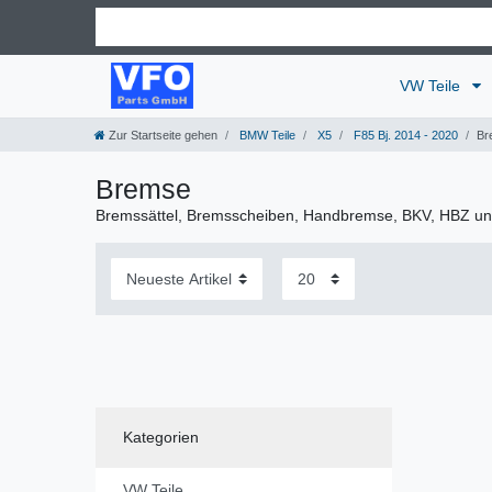
VW Teile
Zur Startseite gehen
BMW Teile
X5
F85 Bj. 2014 - 2020
Br
Bremse
Bremssättel, Bremsscheiben, Handbremse, BKV, HBZ u
Kategorien
VW Teile