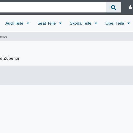
Audi Teile
Seat Teile
Skoda Teile
Opel Teile
emse
nd Zubehör