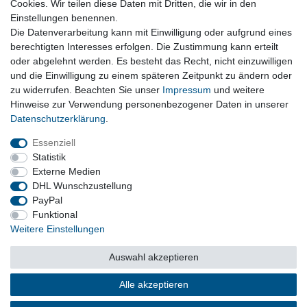
Cookies. Wir teilen diese Daten mit Dritten, die wir in den
Einstellungen benennen.
Kraftübertragung, Schaltgetriebe, Automatikgetriebe,
Die Datenverarbeitung kann mit Einwilligung oder aufgrund eines
Kardanwellen, Gelenkwellen
berechtigten Interesses erfolgen. Die Zustimmung kann erteilt
oder abgelehnt werden. Es besteht das Recht, nicht einzuwilligen
und die Einwilligung zu einem späteren Zeitpunkt zu ändern oder
Vertrag widerrufen
zu widerrufen. Beachten Sie unser
Impressum
und weitere
Hinweise zur Verwendung personenbezogener Daten in unserer
Daten­schutz­erklärung
.
Impressum
Daten­schutz­erklärung
AGB
Essenziell
Statistik
Externe Medien
Barrierefreiheitserklärung
Widerrufs­recht
DHL Wunschzustellung
PayPal
Funktional
Kontakt
Vertrag widerrufen
Weitere Einstellungen
Auswahl akzeptieren
© Copyright 2026 | Alle Rechte vorbehalten.
Alle akzeptieren