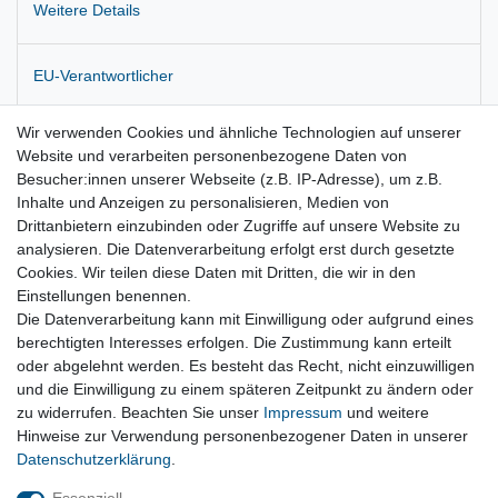
Weitere Details
EU-Verantwortlicher
Wir verwenden Cookies und ähnliche Technologien auf unserer
Hersteller
Website und verarbeiten personenbezogene Daten von
Besucher:innen unserer Webseite (z.B. IP-Adresse), um z.B.
Inhalte und Anzeigen zu personalisieren, Medien von
Zustandsbeschreibung: Gerbaucht, Spurkopf fest
Drittanbietern einzubinden oder Zugriffe auf unsere Website zu
analysieren. Die Datenverarbeitung erfolgt erst durch gesetzte
Originalteil !
Cookies. Wir teilen diese Daten mit Dritten, die wir in den
Einstellungen benennen.
Die Datenverarbeitung kann mit Einwilligung oder aufgrund eines
berechtigten Interesses erfolgen. Die Zustimmung kann erteilt
oder abgelehnt werden. Es besteht das Recht, nicht einzuwilligen
und die Einwilligung zu einem späteren Zeitpunkt zu ändern oder
Vertrag widerrufen
zu widerrufen. Beachten Sie unser
Impressum
und weitere
Hinweise zur Verwendung personenbezogener Daten in unserer
Daten­schutz­erklärung
.
Impressum
Daten­schutz­erklärung
AGB