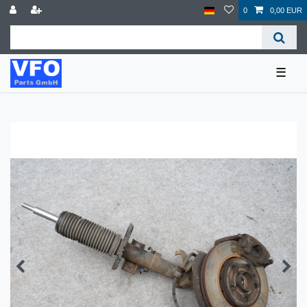
0
0,00 EUR
☰