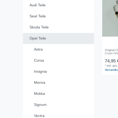
Audi Teile
Seat Teile
Skoda Teile
Opel Teile
Astra
Original 
Cruze Orl
Corsa
74,95 
*
inkl. ges
Versandk
Insignia
Meriva
Mokka
Signum
Vectra