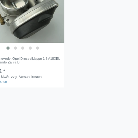
Chevrolet Opel Drosselklappe 1.8 A18XEL
ando Zafira B
€ *
. MwSt.
zzgl. Versandkosten
osten