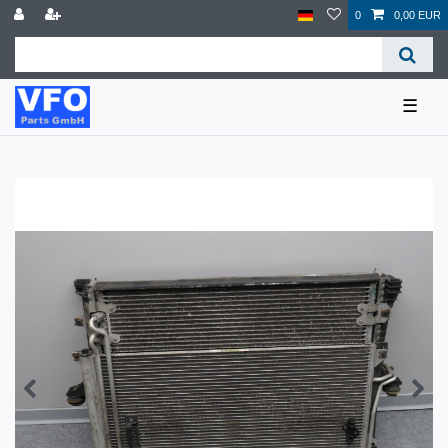
0
0,00 EUR
☰