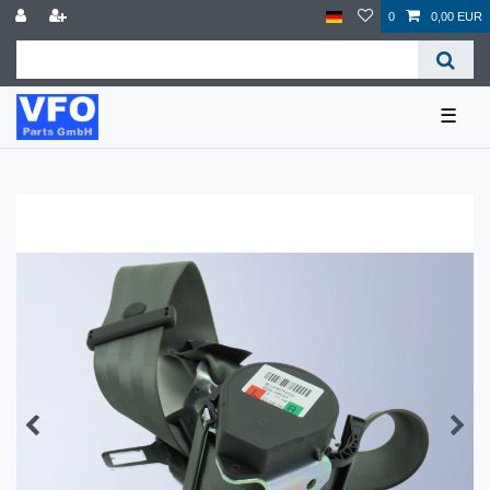
0
0,00 EUR
☰