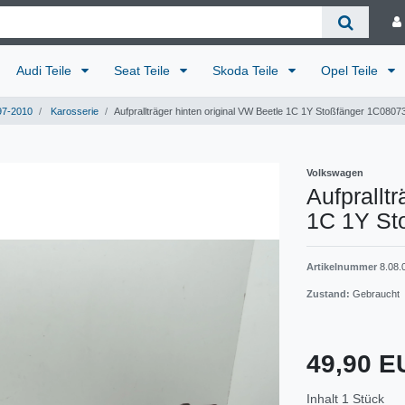
Audi Teile
Seat Teile
Skoda Teile
Opel Teile
97-2010
Karosserie
Aufprallträger hinten original VW Beetle 1C 1Y Stoßfänger 1C080
Volkswagen
Aufprallt
1C 1Y St
Artikelnummer
8.08.
Zustand:
Gebraucht
49,90 
Inhalt
1
Stück