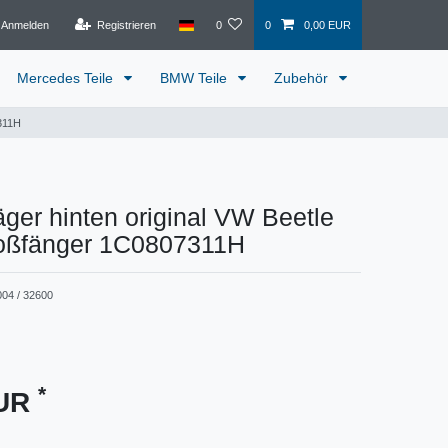
Anmelden
Registrieren
0
0
0,00 EUR
Mercedes Teile
BMW Teile
Zubehör
7311H
räger hinten original VW Beetle
oßfänger 1C0807311H
004 / 32600
*
EUR