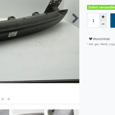
Sofort versandfer
Wunschliste
* inkl. ges. MwSt. zzg