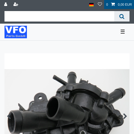
0
0,00 EUR
☰