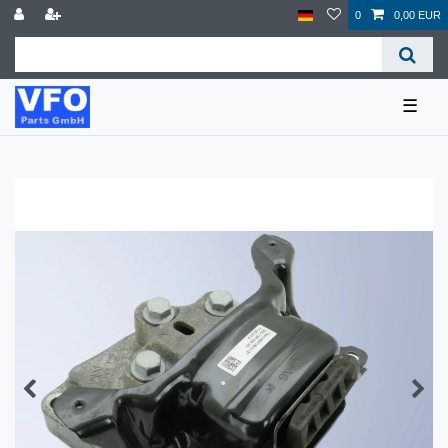
0
0,00 EUR
☰