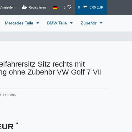
Anmelden
Registrieren
0
0
0,00 EUR
Mercedes Teile
BMW Teile
Zubehör
eifahrersitz Sitz rechts mit
ng ohne Zubehör VW Golf 7 VII
001 / 18895
*
 EUR