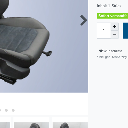
Inhalt
1
Stück
Sofort versandfer
Wunschliste
* inkl. ges. MwSt. zzg