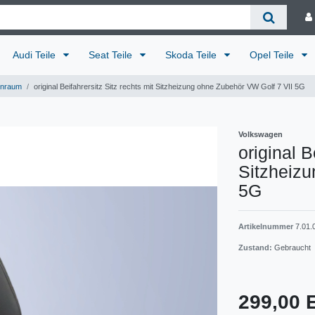
Audi Teile
Seat Teile
Skoda Teile
Opel Teile
enraum
original Beifahrersitz Sitz rechts mit Sitzheizung ohne Zubehör VW Golf 7 VII 5G
Volkswagen
original B
Sitzheizu
5G
Artikelnummer
7.01.
Zustand:
Gebraucht
299,00