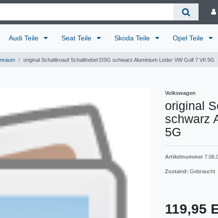
Audi Teile
Seat Teile
Skoda Teile
Opel Teile
enraum
original Schaltknauf Schalthebel DSG schwarz Aluminium Leder VW Golf 7 VII 5G
Volkswagen
original 
schwarz 
5G
Artikelnummer
7.06.
Zustand:
Gebraucht
119,95