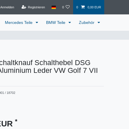
Anmelden
Registrieren
0
0
0,00 EUR
Mercedes Teile
BMW Teile
Zubehör
Schaltknauf Schalthebel DSG
Aluminium Leder VW Golf 7 VII
001 / 18702
*
 EUR