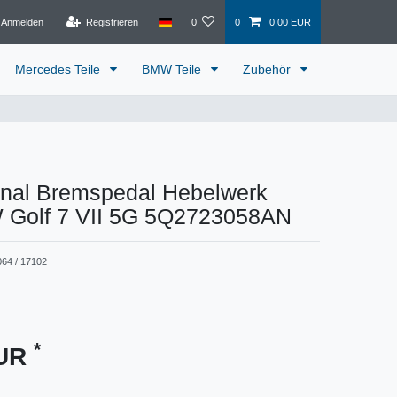
Anmelden
Registrieren
0
0
0,00 EUR
Mercedes Teile
BMW Teile
Zubehör
inal Bremspedal Hebelwerk
 Golf 7 VII 5G 5Q2723058AN
064 / 17102
*
EUR