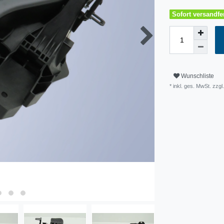
Sofort versandfer
Wunschliste
* inkl. ges. MwSt. zzg