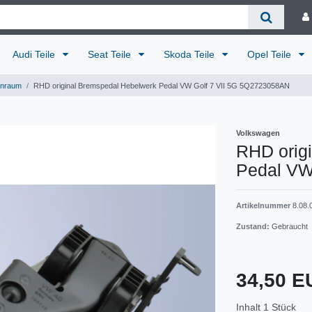
Audi Teile
Seat Teile
Skoda Teile
Opel Teile
enraum
RHD original Bremspedal Hebelwerk Pedal VW Golf 7 VII 5G 5Q2723058AN
Volkswagen
RHD orig
Pedal VW
Artikelnummer
8.08.
Zustand:
Gebraucht
34,50 
Inhalt
1
Stück