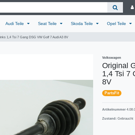
Audi Teile
Seat Teile
Skoda Teile
Opel Teile
 links 1,4 Tsi 7 Gang DSG VW Golf 7 Audi A3 8V
Volkswagen
Original 
1,4 Tsi 
8V
PartsFit
Artikelnummer
4.08.
Zustand:
Gebraucht