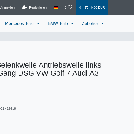
Anmelden
Registrieren
0
0
0,00 EUR
Mercedes Teile
BMW Teile
Zubehör
Gelenkwelle Antriebswelle links
7 Gang DSG VW Golf 7 Audi A3
001 / 16619