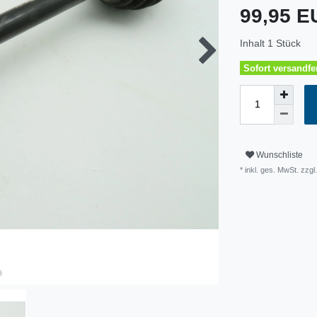
99,95 
Inhalt
1
Stück
Sofort versandfer
Wunschliste
* inkl. ges. MwSt. zzg