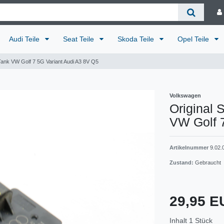
Audi Teile
Seat Teile
Skoda Teile
Opel Teile
 Tank VW Golf 7 5G Variant Audi A3 8V Q5
Volkswagen
Original 
VW Golf 
Artikelnummer
9.02.
Zustand:
Gebraucht
29,95 
Inhalt
1
Stück