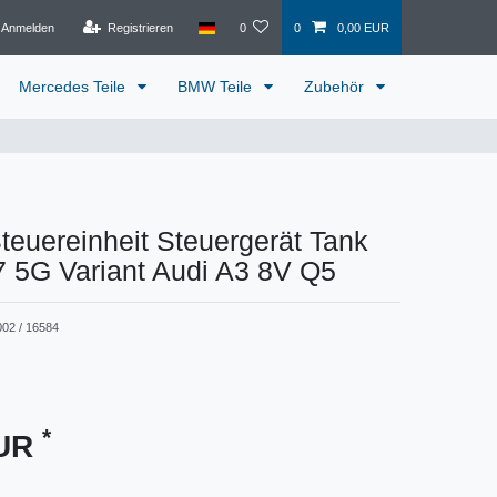
Anmelden
Registrieren
0
0
0,00 EUR
Mercedes Teile
BMW Teile
Zubehör
Steuereinheit Steuergerät Tank
7 5G Variant Audi A3 8V Q5
002 / 16584
*
EUR